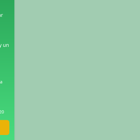
ar
y un
ta
20