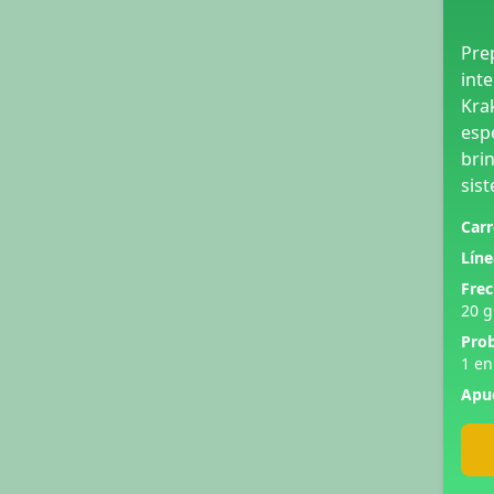
Pre
int
Kra
esp
bri
sis
Carr
Líne
Frec
20 g
Prob
1 en
Apu