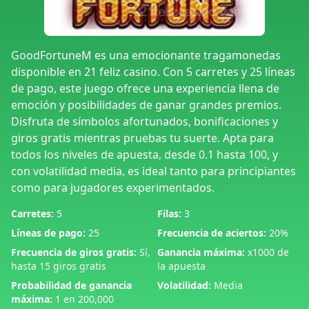
GoodFortuneM es una emocionante tragamonedas
disponible en 21 feliz casino. Con 5 carretes y 25 líneas
de pago, este juego ofrece una experiencia llena de
emoción y posibilidades de ganar grandes premios.
Disfruta de símbolos afortunados, bonificaciones y
giros gratis mientras pruebas tu suerte. Apta para
todos los niveles de apuesta, desde 0.1 hasta 100, y
con volatilidad media, es ideal tanto para principiantes
como para jugadores experimentados.
Carretes:
5
Filas:
3
Líneas de pago:
25
Frecuencia de aciertos:
20%
Frecuencia de giros gratis:
Sí,
Ganancia máxima:
x1000 de
hasta 15 giros gratis
la apuesta
Probabilidad de ganancia
Volatilidad:
Media
máxima:
1 en 200,000