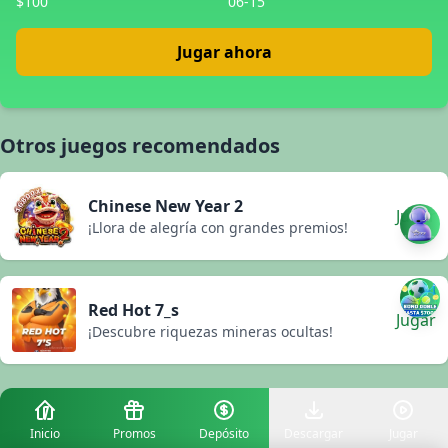
$100
06-15
Jugar ahora
Otros juegos recomendados
Chinese New Year 2
Jugar
¡Llora de alegría con grandes premios!
Red Hot 7_s
Jugar
¡Descubre riquezas mineras ocultas!
Inicio
Promos
Depósito
Descargar
Jugar